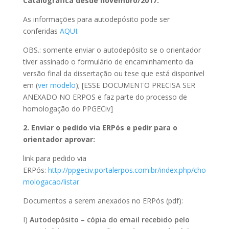
Catalográfica desde novembro/2017.
As informações para autodepósito pode ser
conferidas
AQUI
.
OBS.: somente enviar o autodepósito se o orientador
tiver assinado o formulário de encaminhamento da
versão final da dissertação ou tese que está disponível
em (
ver modelo
); [ESSE DOCUMENTO PRECISA SER
ANEXADO NO ERPOS e faz parte do processo de
homologação do PPGECiv]
2. Enviar o pedido via ERPós e pedir para o
orientador aprovar:
link para pedido via
ERPós:
http://ppgeciv.portalerpos.com.br/index.php/cho
mologacao/listar
Documentos a serem anexados no ERPós (pdf):
I)
Autodepósito – cópia do email recebido pelo