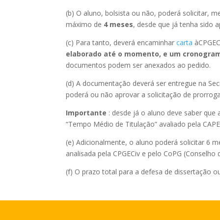
(b) O aluno, bolsista ou não, poderá solicitar,
máximo de
4 meses
, desde que já tenha sido 
(c) Para tanto, deverá encaminhar
carta
àCPGECi
elaborado até o momento, e um cronograma
documentos podem ser anexados ao pedido.
(d) A documentação deverá ser entregue na Se
poderá ou não aprovar a solicitação de prorrog
Importante
: desde já o aluno deve saber que
“Tempo Médio de Titulação” avaliado pela CAPES
(e) Adicionalmente, o aluno poderá solicitar 6
analisada pela CPGECiv e pelo CoPG (Conselho
(f) O prazo total para a defesa de dissertação