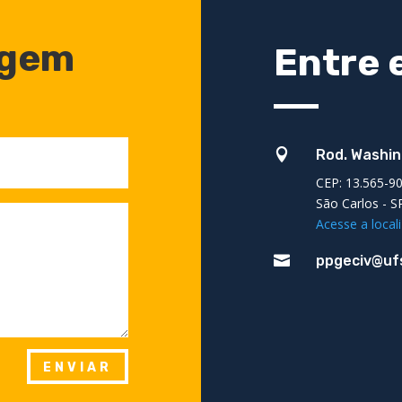
agem
Entre 

Rod. Washin
CEP: 13.565-9
São Carlos - S
Acesse a loca

ppgeciv@ufs
ENVIAR