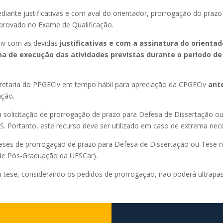
 mediante justificativas e com aval do orientador, prorrogação do pra
aprovado no Exame de Qualificação.
v com as devidas
justificativas e com a assinatura do orienta
 de execução das atividades previstas durante o período de
cretaria do PPGECiv em tempo hábil para apreciação da CPGECiv
ant
ação.
 a solicitação de prorrogação de prazo para Defesa de Dissertação o
. Portanto, este recurso deve ser utilizado em caso de extrema nec
 meses de prorrogação de prazo para Defesa de Dissertação ou Tese n
 de Pós-Graduação da UFSCar).
 ou tese, considerando os pedidos de prorrogação, não poderá ultrap