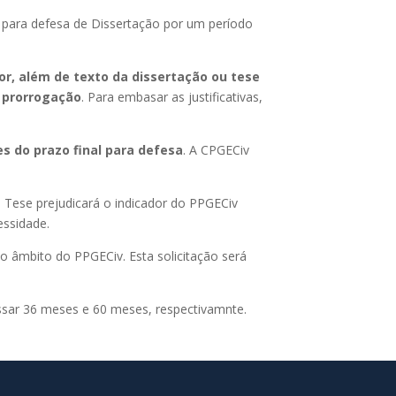
zo para defesa de Dissertação por um período
dor, além de texto da dissertação ou tese
 prorrogação
. Para embasar as justificativas,
es do prazo final para defesa
.
A CPGECiv
u Tese prejudicará o indicador do PPGECiv
essidade.
o âmbito do PPGECiv. Esta solicitação será
assar 36 meses e 60 meses, respectivamnte.