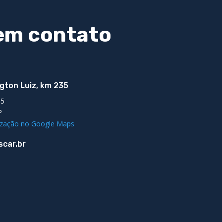
em contato
gton Luiz, km 235
05
P
lização no Google Maps
car.br