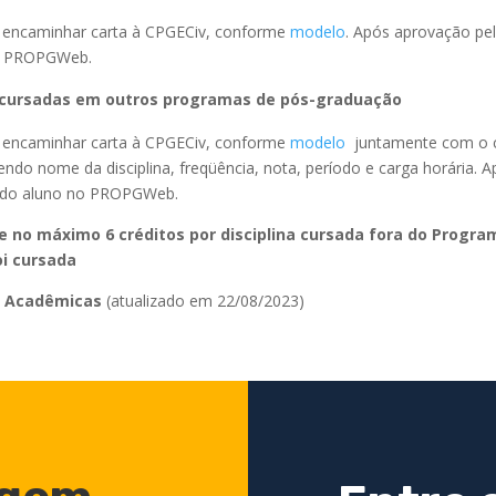
rá encaminhar carta à CPGECiv, conforme
modelo
. Após aprovação pe
no PROPGWeb.
s cursadas em outros programas de pós-graduação
rá encaminhar carta à CPGECiv, conforme
modelo
juntamente com o c
endo nome da disciplina, freqüência, nota, período e carga horária. 
ro do aluno no PROPGWeb.
ce no máximo 6 créditos por disciplina cursada fora do Progr
oi cursada
s Acadêmicas
(atualizado em 22/08/2023)