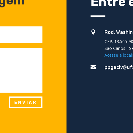
agem
Entre 

Rod. Washin
CEP: 13.565-9
São Carlos - S
Acesse a loca

ppgeciv@ufs
ENVIAR