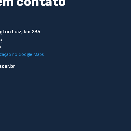
em contato
gton Luiz, km 235
05
P
lização no Google Maps
car.br