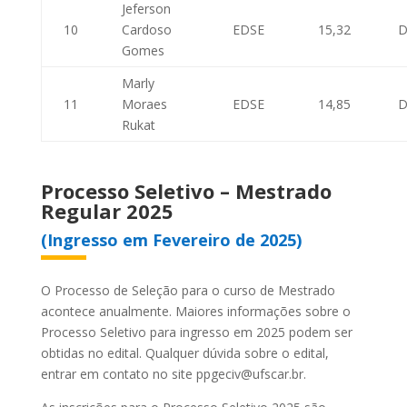
Jeferson
10
Cardoso
EDSE
15,32
D
Gomes
Marly
11
Moraes
EDSE
14,85
D
Rukat
Processo Seletivo – Mestrado
Regular 2025
(Ingresso em Fevereiro de 2025)
O Processo de Seleção para o curso de Mestrado
acontece anualmente. Maiores informações sobre o
Processo Seletivo para ingresso em 2025 podem ser
obtidas no edital. Qualquer dúvida sobre o edital,
entrar em contato no site ppgeciv@ufscar.br.