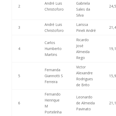
André Luis
Gabriela
2
24,
Christoforo
Sales da
Silva
André Luis
Larissa
3
21,
Christoforo
Pineli André
Ricardo
Carlos
José
4
Humberto
19,
Almeida
Martins
Rego
Victor
Fernanda
Alexandre
5
Giannotti S
15,
Rodrigues
Ferreira
de Brito
Fernando
Leonardo
Henrique
6
de Almeida
21,
M
Pavinato
Portelinha