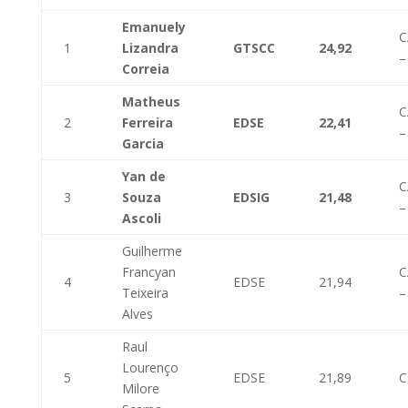
Emanuely
C
1
Lizandra
GTSCC
24,92
–
Correia
Matheus
C
2
Ferreira
EDSE
22,41
–
Garcia
Yan de
C
3
Souza
EDSIG
21,48
–
Ascoli
Guilherme
Francyan
C
4
EDSE
21,94
Teixeira
–
Alves
Raul
Lourenço
5
EDSE
21,89
C
Milore