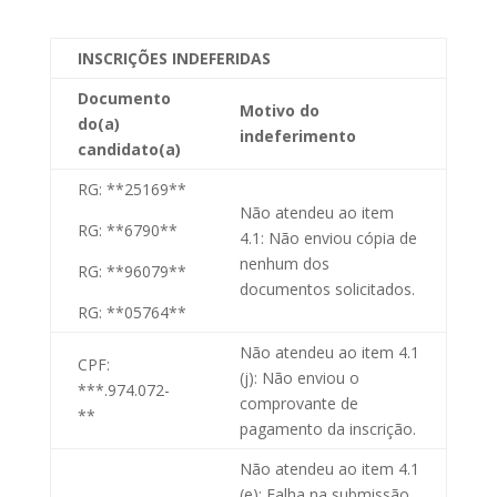
INSCRIÇÕES INDEFERIDAS
Documento
Motivo do
do(a)
indeferimento
candidato(a)
RG: **25169**
Não atendeu ao item
RG: **6790**
4.1: Não enviou cópia de
nenhum dos
RG: **96079**
documentos solicitados.
RG: **05764**
Não atendeu ao item 4.1
CPF:
(j): Não enviou o
***.974.072-
comprovante de
**
pagamento da inscrição.
Não atendeu ao item 4.1
(e): Falha na submissão