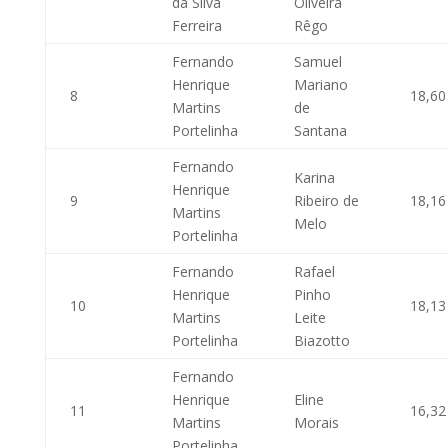
da Silva
Oliveira
Ferreira
Rêgo
Fernando
Samuel
Henrique
Mariano
8
18,60
Martins
de
Portelinha
Santana
Fernando
Karina
Henrique
9
Ribeiro de
18,16
Martins
Melo
Portelinha
Fernando
Rafael
Henrique
Pinho
10
18,13
Martins
Leite
Portelinha
Biazotto
Fernando
Henrique
Eline
11
16,32
Martins
Morais
Portelinha