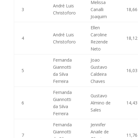
Melissa
André Luis
3
Canalli
18,66
Christoforo
Joaquim
Ellen
André Luis
Caroline
4
18,12
Christoforo
Rezende
Neto
Fernanda
Joao
Giannotti
Gustavo
5
16,03
da Silva
Caldeira
Ferreira
Chaves
Fernanda
Gustavo
Giannotti
6
Almino de
14,43
da Silva
Sales
Ferreira
Fernanda
Jennifer
Giannotti
Anaile de
7
11,76