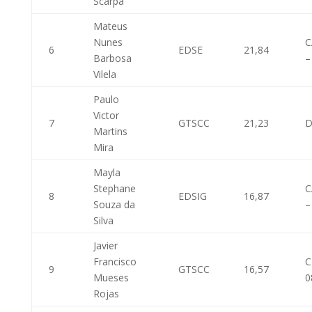
Scarpa
Mateus
Nunes
C
6
EDSE
21,84
Barbosa
–
Vilela
Paulo
Victor
7
GTSCC
21,23
D
Martins
Mira
Mayla
Stephane
C
8
EDSIG
16,87
Souza da
–
Silva
Javier
Francisco
C
9
GTSCC
16,57
Mueses
0
Rojas