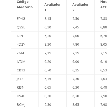
Código
Not
Avaliador
Avaliador
Aleatório
ACE
1
2
EP4G
8,15
7,50
7,83
QSSE
6,30
7,45
6,88
DIN1
6,40
7,00
6,70
4D2Y
8,30
7,80
8,05
Z6AF
7,15
7,15
7,15
IVDM
6,20
6,00
6,10
CB13
6,70
6,35
6,53
JYY3
6,75
7,30
7,03
RISN
6,65
6,30
6,48
H54G
8,30
6,70
7,50
BCMJ
7,30
8,65
7,98