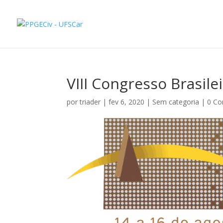
VIII Congresso Brasile
por
triader
|
fev 6, 2020
|
Sem categoria
|
0 Co