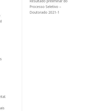
Resultado preliminar do
Processo Seletivo –
Doutorado 2021-1
e
il
os
tal.
ais