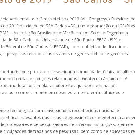
nia Ambiental) e o Geossintéticos 2019 (VIII Congresso Brasileiro d
o de 2019 na cidade de São Carlos –SP, numa promoção da IGS/Bras
 ABMS – Associação Brasileira de Mecânica dos Solos e Engenharia
aria de São Carlos da Universidade de São Paulo (EESC-USP) e
de Federal de São Carlos (UFSCAR), com o objetivo de discutir os
s, e pesquisas relacionadas às áreas de geossintéticos e geotecnia
mportantes que procuram disseminar à comunidade técnica os últim
como problemas e soluções relacionados à Geotecnia Ambiental. A
el de modo a contemplar as diferentes questões e linhas de
ressos e correntemente em desenvolvimento em instituições e
ntro tecnológico com universidades reconhecidas nacional e
ientíficas relevantes nas áreas de geossintéticos e geotecnia ambien
 de professores e de pesquisadores de diversas Instituições, além de
es e divulgações de trabalhos de pesquisas, bem como de aplicações re